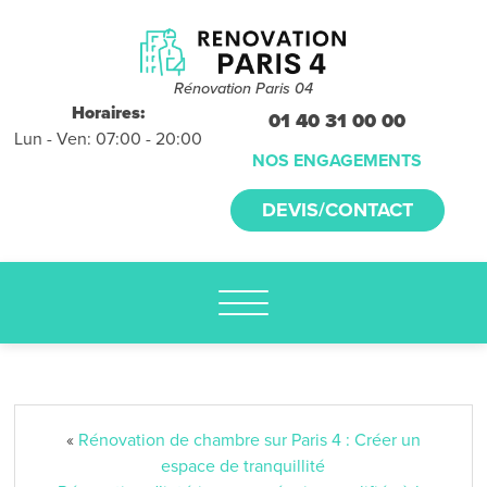
Devis et
déplacements
gratuits
Rénovation Paris 04
sans
Horaires:
01 40 31 00 00
Lun - Ven: 07:00 - 20:00
engagement
NOS ENGAGEMENTS
appelez-nous :
DEVIS/CONTACT
01.40.31.00.00
«
Rénovation de chambre sur Paris 4 : Créer un
espace de tranquillité