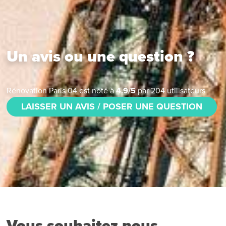
Un avis ou une question ?
Rénovation Paris 04
est noté à
4.9
/
5
par
204
utilisateurs
LAISSER UN AVIS / POSER UNE QUESTION
Vous souhaitez nous