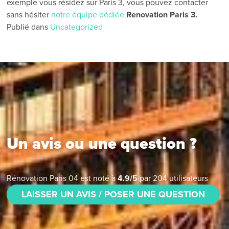
exemple vous résidez sur Paris 3, vous pouvez contacter
sans hésiter
notre équipe dédiée
Renovation Paris 3.
Publié dans
Uncategorized
Un avis ou une question ?
Rénovation Paris 04
est noté à
4.9
/
5
par
204
utilisateurs
LAISSER UN AVIS / POSER UNE QUESTION