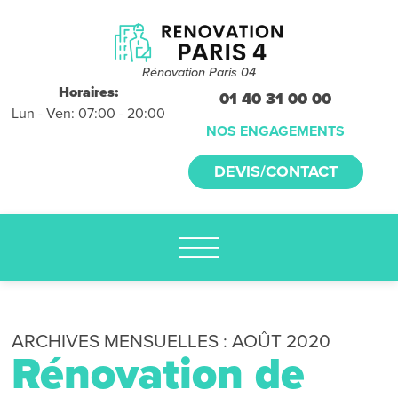
Devis et
déplacements
gratuits
Rénovation Paris 04
sans
Horaires:
01 40 31 00 00
Lun - Ven: 07:00 - 20:00
engagement
NOS ENGAGEMENTS
appelez-nous :
DEVIS/CONTACT
01.40.31.00.00
ARCHIVES MENSUELLES :
AOÛT 2020
Rénovation de