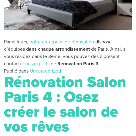
Par ailleurs,
notre entreprise de rénovation
dispose
d’équipes
dans chaque arrondissement
de Paris. Ainsi, si
vous résidez dans le 3ème, vous pouvez dès à présent
contacter
nos experts
de
Rénovation Paris 3.
Publié dans
Uncategorized
Rénovation Salon
Paris 4 : Osez
créer le salon de
vos rêves