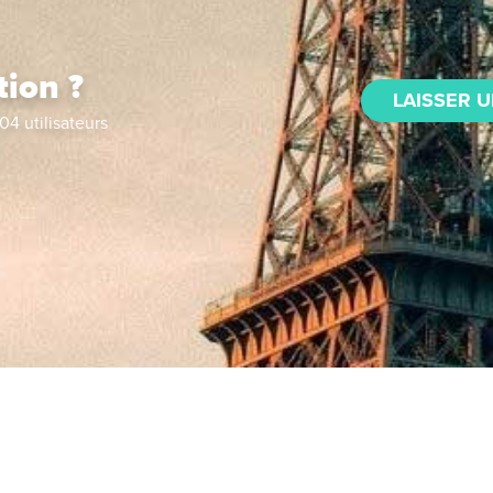
tion ?
LAISSER U
04
utilisateurs