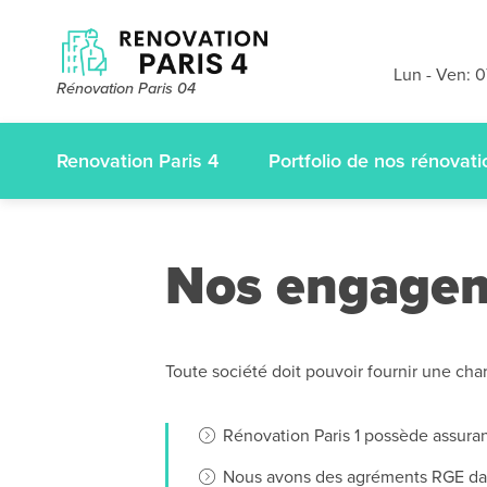
Devis et dé
gratuits
sans
Lun - Ven: 
Rénovation Paris 04
appelez-nous
Renovation Paris 4
Portfolio de nos rénovati
Nos engage
Toute société doit pouvoir fournir une cha
Rénovation Paris 1 possède assura
Nous avons des agréments RGE dan