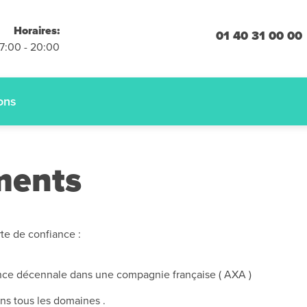
placements
Horaires:
 engagement
01 40 31 00 00
07:00 - 20:00
 :
01.40.31.00.00
ons
ments
rte de confiance :
nce décennale dans une compagnie française ( AXA )
s tous les domaines .